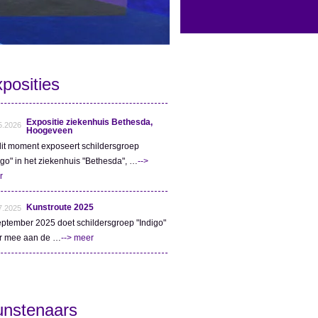
posities
Expositie ziekenhuis Bethesda,
5.2026
Hoogeveen
it moment exposeert schildersgroep
igo" in het ziekenhuis "Bethesda", …
-->
r
Kunstroute 2025
7.2025
eptember 2025 doet schildersgroep "Indigo"
r mee aan de …
--> meer
unstenaars