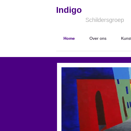
Skip to content
Menu
Indigo
Schildersgroep
Home
Over ons
Kuns