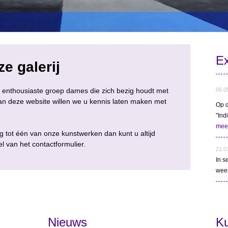
Ex
e galerij
n enthousiaste groep dames die zich bezig houdt met
06.0
an deze website willen we u kennis laten maken met
Op d
"Ind
mee
g tot één van onze kunstwerken dan kunt u altijd
 van het contactformulier.
21.0
In s
wee
Nieuws
K