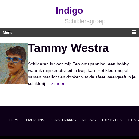
Indigo
Schildersgroep
Menu
Skip to content
Tammy Westra
Schilderen is voor mij: Een ontspanning, een hobby
waar ik mijn creativiteit in kwijt kan. Het kleurenspel
samen met licht en donker wat de sfeer weergeeft in je
schilderij.
--> meer
HOME
OVER ONS
KUNSTENAARS
NIEUWS
EXPOSITIES
CONT