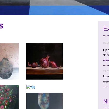
s
Ex
06.0
Op d
"Ind
mee
21.0
In s
wee
N