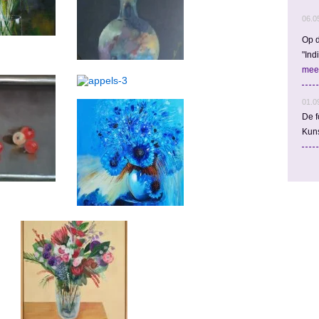
06.0
Op d
"Ind
mee
01.0
De f
Kun