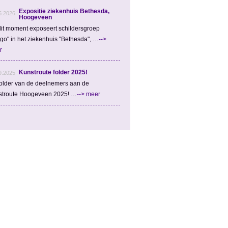
Expositie ziekenhuis Bethesda,
5.2026
Hoogeveen
it moment exposeert schildersgroep
igo" in het ziekenhuis "Bethesda", …
-->
r
Kunstroute folder 2025!
9.2025
older van de deelnemers aan de
stroute Hoogeveen 2025! …
--> meer