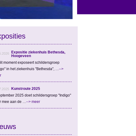
posities
Expositie ziekenhuis Bethesda,
5.2026
Hoogeveen
it moment exposeert schildersgroep
igo" in het ziekenhuis "Bethesda", …
-->
r
Kunstroute 2025
7.2025
eptember 2025 doet schildersgroep "Indigo"
r mee aan de …
--> meer
ieuws