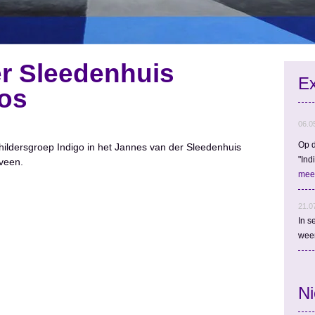
r Sleedenhuis
Ex
bos
06.0
Op d
childersgroep Indigo in het Jannes van der Sleedenhuis
"Ind
eveen.
mee
21.0
In s
wee
N