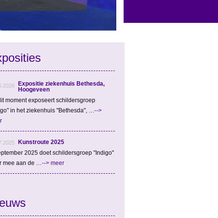
posities
Expositie ziekenhuis Bethesda,
5.2026
Hoogeveen
it moment exposeert schildersgroep
igo" in het ziekenhuis "Bethesda", …
-->
r
Kunstroute 2025
7.2025
eptember 2025 doet schildersgroep "Indigo"
r mee aan de …
--> meer
ieuws