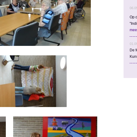
06.0
Op d
"Ind
mee
01.0
De f
Kun