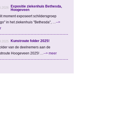
Expositie ziekenhuis Bethesda,
5.2026
Hoogeveen
it moment exposeert schildersgroep
igo" in het ziekenhuis "Bethesda", …
-->
r
Kunstroute folder 2025!
9.2025
older van de deelnemers aan de
stroute Hoogeveen 2025! …
--> meer