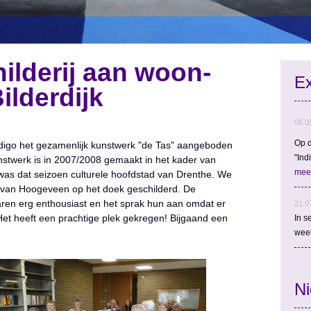
ilderij aan woon-
Ex
ilderdijk
06.0
Op d
digo het gezamenlijk kunstwerk "de Tas" aangeboden
"Ind
nstwerk is in 2007/2008 gemaakt in het kader van
mee
as dat seizoen culturele hoofdstad van Drenthe. We
 van Hoogeveen op het doek geschilderd. De
en erg enthousiast en het sprak hun aan omdat er
21.0
Het heeft een prachtige plek gekregen! Bijgaand een
In s
wee
N